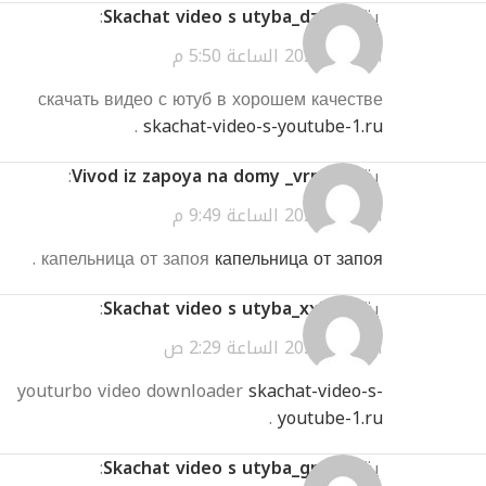
يقول
Skachat video s utyba_dzEt
:
أبريل 1, 2026 الساعة 5:50 م
скачать видео с ютуб в хорошем качестве
.
skachat-video-s-youtube-1.ru
يقول
Vivod iz zapoya na domy _vrmn
:
أبريل 1, 2026 الساعة 9:49 م
.
капельница от запоя
капельница от запоя
يقول
Skachat video s utyba_xxEt
:
أبريل 2, 2026 الساعة 2:29 ص
youturbo video downloader
skachat-video-s-
.
youtube-1.ru
يقول
Skachat video s utyba_gpKl
: