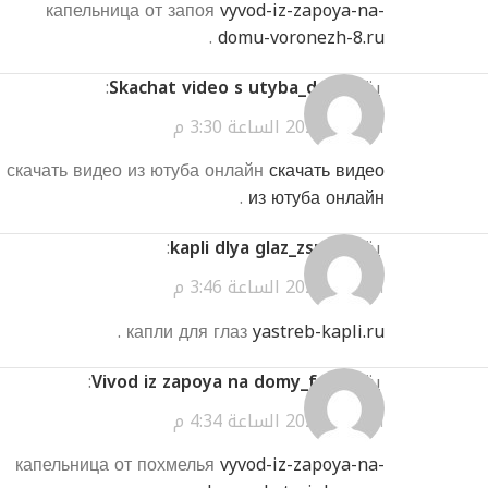
капельница от запоя
vyvod-iz-zapoya-na-
.
domu-voronezh-8.ru
يقول
Skachat video s utyba_drEi
:
أبريل 2, 2026 الساعة 3:30 م
скачать видео из ютуба онлайн
скачать видео
.
из ютуба онлайн
يقول
kapli dlya glaz_zsmt
:
أبريل 2, 2026 الساعة 3:46 م
.
капли для глаз
yastreb-kapli.ru
يقول
Vivod iz zapoya na domy_frEl
:
أبريل 2, 2026 الساعة 4:34 م
капельница от похмелья
vyvod-iz-zapoya-na-