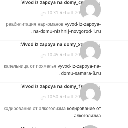
يقول
Vivod iz zapoya na domy_ceSa
:
أبريل 3, 2026 الساعة 10:31 ص
реабилитация наркоманов
vyvod-iz-zapoya-
.
na-domu-nizhnij-novgorod-1.ru
يقول
Vivod iz zapoya na domy_xqSa
:
أبريل 3, 2026 الساعة 10:45 ص
капельница от похмелья
vyvod-iz-zapoya-na-
.
domu-samara-8.ru
يقول
Vivod iz zapoya na domy_fsen
:
أبريل 3, 2026 الساعة 10:50 ص
кодирование от алкоголизма
кодирование от
.
алкоголизма