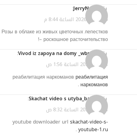
يقول
JerryNuh
:
مارس 31, 2026 الساعة 8:44 م
Розы в облаке из живых цветочных лепестков
– роскошное расточительство!
يقول
Vivod iz zapoya na domy _wbmn
:
أبريل 1, 2026 الساعة 1:56 ص
реабилитация наркоманов
реабилитация
.
наркоманов
يقول
Skachat video s utyba_baEt
:
أبريل 1, 2026 الساعة 8:32 ص
youtube downloader url
skachat-video-s-
.
youtube-1.ru