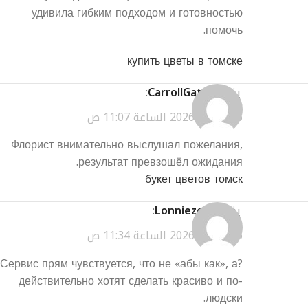
удивила гибким подходом и готовностью
помочь.
купить цветы в томске
يقول
CarrollGatry
:
مارس 26, 2026 الساعة 11:07 ص
Флорист внимательно выслушал пожелания,
результат превзошёл ожидания.
букет цветов томск
يقول
Lonniezem
:
مارس 26, 2026 الساعة 11:34 ص
?Сервис прям чувствуется, что не «абы как», а
действительно хотят сделать красиво и по-
людски.