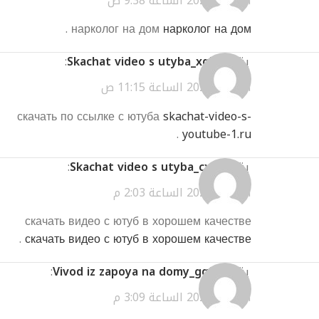
أبريل 2, 2026 الساعة 9:38 ص
.
нарколог на дом
нарколог на дом
يقول
Skachat video s utyba_xgEt
:
أبريل 2, 2026 الساعة 11:15 ص
скачать по ссылке с ютуба
skachat-video-s-
.
youtube-1.ru
يقول
Skachat video s utyba_cxKl
:
أبريل 2, 2026 الساعة 2:03 م
скачать видео с ютуб в хорошем качестве
.
скачать видео с ютуб в хорошем качестве
يقول
Vivod iz zapoya na domy_gqSt
:
أبريل 2, 2026 الساعة 3:09 م