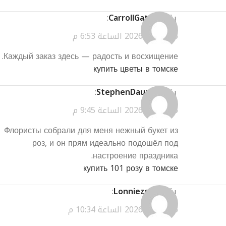
يقول
CarrollGatry
:
مارس 24, 2026 الساعة 6:53 م
Каждый заказ здесь — радость и восхищение.
купить цветы в томске
يقول
StephenDaums
:
مارس 24, 2026 الساعة 9:45 م
Флористы собрали для меня нежный букет из
роз, и он прям идеально подошёл под
настроение праздника.
купить 101 розу в томске
يقول
Lonniezem
:
مارس 24, 2026 الساعة 10:34 م