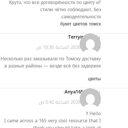
?Круто, что все договорённости по цвету и
стилю чётко соблюдают, без
самодеятельности.
букет цветов томск
يقول
Terryinirl
:
مارس 25, 2026 الساعة 10:36 ص
Несколько раз заказывали по Томску доставку
в разные районы — везде всё без задержек.
цветы
يقول
Anya165Sa
:
مارس 26, 2026 الساعة 5:42 ص
Hello !!
I came across a 165 very cool resource that I
think you should take a look at.