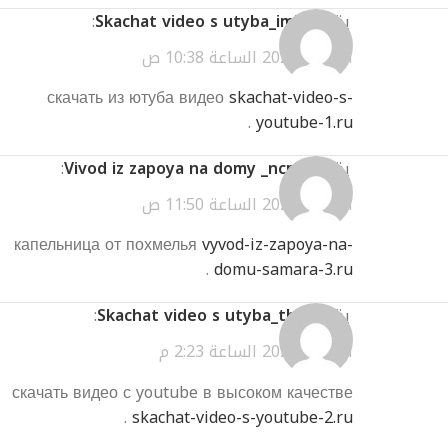
يقول
Skachat video s utyba_imEt
:
أبريل 1, 2026 الساعة 10:38 ص
скачать из ютуба видео
skachat-video-s-
.
youtube-1.ru
يقول
Vivod iz zapoya na domy _ncmn
:
أبريل 1, 2026 الساعة 11:50 ص
капельница от похмелья
vyvod-iz-zapoya-na-
.
domu-samara-3.ru
يقول
Skachat video s utyba_thKl
:
أبريل 1, 2026 الساعة 2:23 م
скачать видео с youtube в высоком качестве
.
skachat-video-s-youtube-2.ru