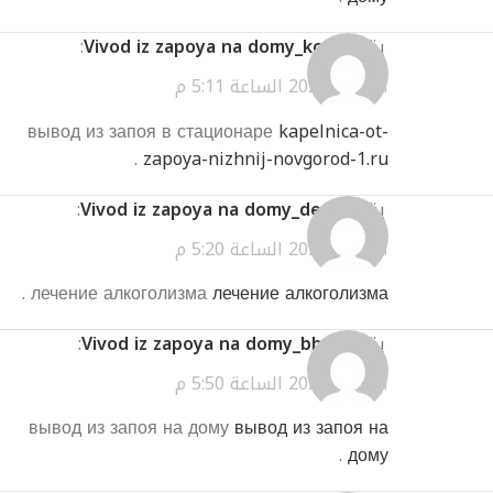
يقول
Vivod iz zapoya na domy_kcpt
:
أبريل 2, 2026 الساعة 5:11 م
вывод из запоя в стационаре
kapelnica-ot-
.
zapoya-nizhnij-novgorod-1.ru
يقول
Vivod iz zapoya na domy_deot
:
أبريل 2, 2026 الساعة 5:20 م
.
лечение алкоголизма
лечение алкоголизма
يقول
Vivod iz zapoya na domy_bbor
:
أبريل 2, 2026 الساعة 5:50 م
вывод из запоя на дому
вывод из запоя на
.
дому