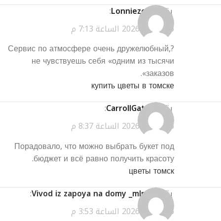
يقول
Lonniezem
:
مارس 27, 2026 الساعة 7:13 م
?Сервис по атмосфере очень дружелюбный,
не чувствуешь себя «одним из тысячи
заказов».
купить цветы в томске
يقول
CarrollGatry
:
مارس 27, 2026 الساعة 8:37 م
Порадовало, что можно выбрать букет под
бюджет и всё равно получить красоту.
цветы томск
يقول
Vivod iz zapoya na domy _mlmn
:
مارس 31, 2026 الساعة 3:53 م