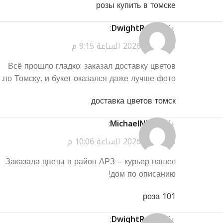
розы купить в томске
يقول
DwightRon
:
مارس 26, 2026 الساعة 9:15 م
Всё прошло гладко: заказал доставку цветов
по Томску, и букет оказался даже лучше фото.
доставка цветов томск
يقول
MichaelNEp
:
مارس 26, 2026 الساعة 10:06 م
Заказала цветы в район АРЗ – курьер нашел
дом по описанию!
101 роза
يقول
DwightRon
: