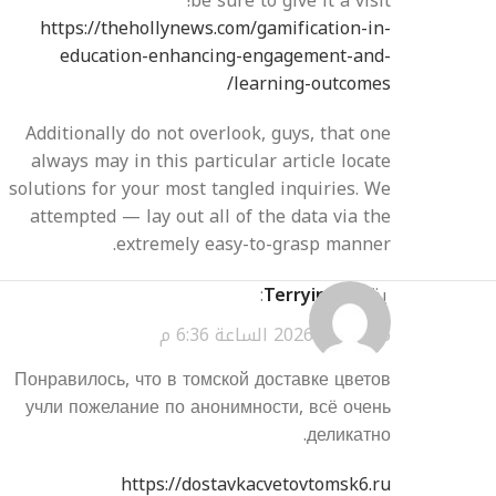
be sure to give it a visit!
https://thehollynews.com/gamification-in-
education-enhancing-engagement-and-
learning-outcomes/
Additionally do not overlook, guys, that one
always may in this particular article locate
solutions for your most tangled inquiries. We
attempted — lay out all of the data via the
extremely easy-to-grasp manner.
يقول
Terryinirl
:
مارس 24, 2026 الساعة 6:36 م
Понравилось, что в томской доставке цветов
учли пожелание по анонимности, всё очень
деликатно.
https://dostavkacvetovtomsk6.ru