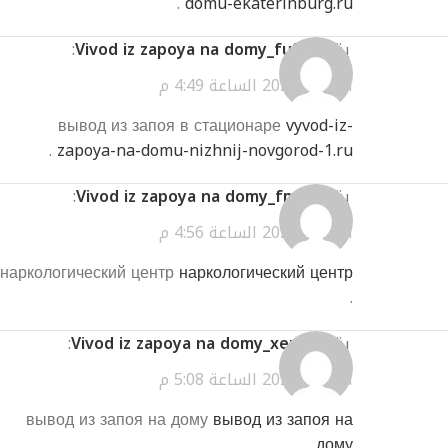
.
domu-ekaterinburg.ru
يقول
Vivod iz zapoya na domy_fuSa
:
أبريل 2, 2026 الساعة 4:49 م
вывод из запоя в стационаре
vyvod-iz-
.
zapoya-na-domu-nizhnij-novgorod-1.ru
يقول
Vivod iz zapoya na domy_fmSl
:
أبريل 2, 2026 الساعة 4:56 م
наркологический центр
наркологический центр
.
يقول
Vivod iz zapoya na domy_xemr
:
أبريل 2, 2026 الساعة 5:08 م
вывод из запоя на дому
вывод из запоя на
.
дому