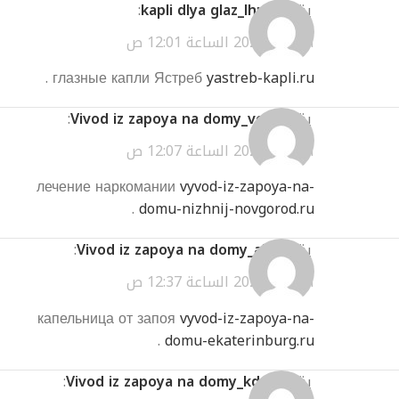
يقول
kapli dlya glaz_lhmt
:
أبريل 3, 2026 الساعة 12:01 ص
.
глазные капли Ястреб
yastreb-kapli.ru
يقول
Vivod iz zapoya na domy_voSl
:
أبريل 3, 2026 الساعة 12:07 ص
лечение наркомании
vyvod-iz-zapoya-na-
.
domu-nizhnij-novgorod.ru
يقول
Vivod iz zapoya na domy_ajEl
:
أبريل 3, 2026 الساعة 12:37 ص
капельница от запоя
vyvod-iz-zapoya-na-
.
domu-ekaterinburg.ru
يقول
Vivod iz zapoya na domy_kdot
: