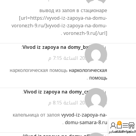
вывод из запоя в стационаре
[url=https://vyvod-iz-zapoya-na-domu-
voronezh-9.ru/]vyvod-iz-zapoya-na-domu-
voronezh-9.ru[/url] .
يقول
Vivod iz zapoya na domy_bxSa
:
أبريل 3, 2026 الساعة 7:15 م
наркологическая помощь
наркологическая
.
помощь
يقول
Vivod iz zapoya na domy_crSa
:
أبريل 3, 2026 الساعة 8:15 م
капельница от запоя
vyvod-iz-zapoya-na-
.
domu-samara-8.ru
0
المتجر
Sidebar
السلة
حسابي