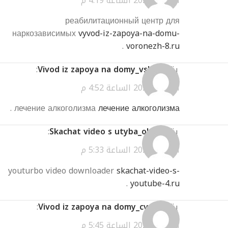
أبريل 3, 2026 الساعة 4:19 م
реабилитационный центр для
наркозависимых
vyvod-iz-zapoya-na-domu-
.
voronezh-8.ru
يقول
Vivod iz zapoya na domy_vsKn
:
أبريل 3, 2026 الساعة 4:52 م
.
лечение алкоголизма
лечение алкоголизма
يقول
Skachat video s utyba_ohEi
:
أبريل 3, 2026 الساعة 5:33 م
youturbo video downloader
skachat-video-s-
.
youtube-4.ru
يقول
Vivod iz zapoya na domy_cvea
:
أبريل 3, 2026 الساعة 5:45 م