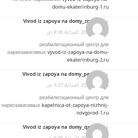
.
domu-ekaterinburg-1.ru
يقول
Vivod iz zapoya na domy_znot
:
أبريل 2, 2026 الساعة 9:36 ص
реабилитационный центр для
наркозависимых
vyvod-iz-zapoya-na-domu-
.
ekaterinburg-2.ru
يقول
Vivod iz zapoya na domy_pept
:
أبريل 2, 2026 الساعة 9:37 ص
реабилитационный центр для
наркозависимых
kapelnica-ot-zapoya-nizhnij-
.
novgorod-1.ru
يقول
Vivod iz zapoya na domy_qxSa
: