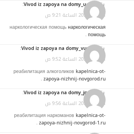
يقول
Vivod iz zapoya na domy_ueEl
:
أبريل 3, 2026 الساعة 9:21 ص
наркологическая помощь
наркологическая
.
помощь
يقول
Vivod iz zapoya na domy_vumr
:
أبريل 3, 2026 الساعة 9:52 ص
реабилитация алкоголиков
kapelnica-ot-
.
zapoya-nizhnij-novgorod.ru
يقول
Vivod iz zapoya na domy_jnpt
:
أبريل 3, 2026 الساعة 9:56 ص
реабилитация наркоманов
kapelnica-ot-
.
zapoya-nizhnij-novgorod-1.ru